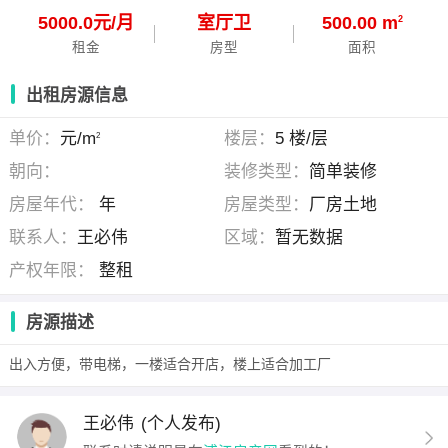
5000.0元/月
室
厅
卫
500.00 m
2
租金
房型
面积
出租房源信息
单价：
元/m
楼层：
5 楼/层
2
朝向：
装修类型：
简单装修
房屋年代：
年
房屋类型：
厂房土地
联系人：
王必伟
区域：
暂无数据
产权年限：
整租
房源描述
出入方便，带电梯，一楼适合开店，楼上适合加工厂
王必伟
(个人发布)