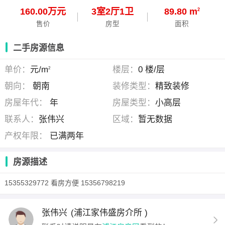
160.00万元
3
室
2
厅
1
卫
89.80 m
2
售价
房型
面积
二手房源信息
单价：
元/m
楼层：
0 楼/层
2
朝向：
朝南
装修类型：
精致装修
房屋年代：
年
房屋类型：
小高层
联系人：
张伟兴
区域：
暂无数据
产权年限：
已满两年
房源描述
15355329772 看房方便 15356798219
张伟兴
(浦江家伟盛房介所 )