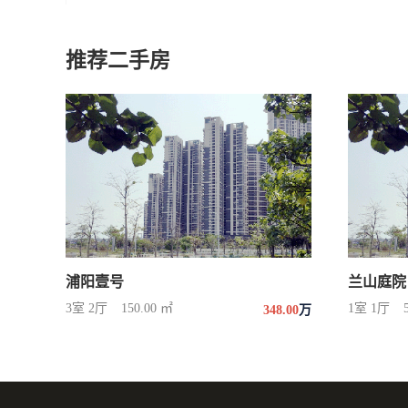
推荐二手房
浦阳壹号
兰山庭院
3室 2厅
150.00 ㎡
1室 1厅
348.00
万