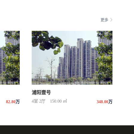
更多
浦阳壹号
4室 2厅
150.00 ㎡
82.80
万
348.00
万