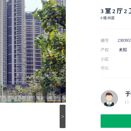
3 室 2 厅 2
0 楼/共层
编号
230395
产权
未知
小区
地址
于
( )
>