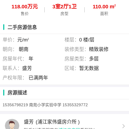
118.00万元
3
室
2
厅
1
卫
110.00 m
2
售价
房型
面积
二手房源信息
单价：
元/m
楼层：
0 楼/层
2
朝向：
朝南
装修类型：
精致装修
房屋年代：
年
房屋类型：
多层
联系人：
盛芳
区域：
暂无数据
产权年限：
已满两年
房源描述
15356798219 南苑小学实验中学 15355329772
盛芳
(浦江家伟盛房介所 )