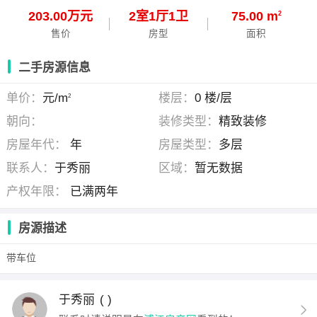
203.00万元
2
室
1
厅
1
卫
75.00 m
2
售价
房型
面积
二手房源信息
单价：
元/m
楼层：
0 楼/层
2
朝向：
装修类型：
精致装修
房屋年代：
年
房屋类型：
多层
联系人：
于秀丽
区域：
暂无数据
产权年限：
已满两年
房源描述
带车位
于秀丽
( )