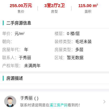
255.00万元
3
室
2
厅
2
卫
115.00 m
2
售价
房型
面积
二手房源信息
单价：
元/m
楼层：
0 楼/层
2
朝向：
装修类型：
毛坯未装
房屋年代：
年
房屋类型：
多层
联系人：
于秀丽
区域：
暂无数据
产权年限：
未满两年
房源描述
于秀丽
( )
联系时请说明是在
浦江房产网
看到的！