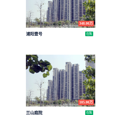
348.00万
浦阳壹号
在售
105.00万
兰山庭院
在售